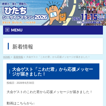
MENU
ホーム
新着情報
大会要項
HOME
»
新着情報
»
大会ゲスト「こわだ君」から応援メッセージが届きました！
エントリー
大会ゲスト「こわだ君」から応援メッセー
大会の特徴
ジが届きました！
投稿日 : 2026年6月30日
公式ロゴ
大会ゲストのこわだ君から応援メッセージが届きました！
コース
動画はこちらから↓
参加賞等