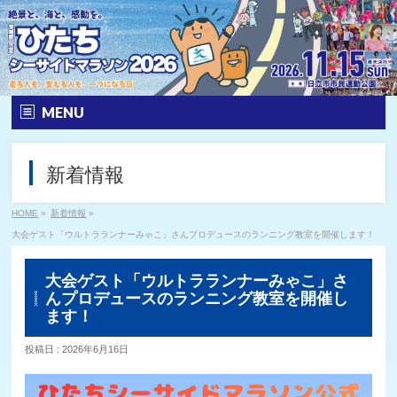
MENU
ホーム
新着情報
大会要項
HOME
»
新着情報
»
エントリー
大会ゲスト「ウルトラランナーみゃこ」さんプロデュースのランニング教室を開催します！
大会の特徴
大会ゲスト「ウルトラランナーみゃこ」さ
んプロデュースのランニング教室を開催し
公式ロゴ
ます！
投稿日 : 2026年6月16日
コース
参加賞等